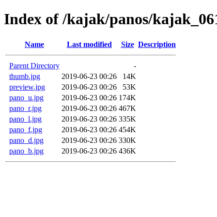
Index of /kajak/panos/kajak_061
Name
Last modified
Size
Description
Parent Directory
-
thumb.jpg
2019-06-23 00:26
14K
preview.jpg
2019-06-23 00:26
53K
pano_u.jpg
2019-06-23 00:26
174K
pano_r.jpg
2019-06-23 00:26
467K
pano_l.jpg
2019-06-23 00:26
335K
pano_f.jpg
2019-06-23 00:26
454K
pano_d.jpg
2019-06-23 00:26
330K
pano_b.jpg
2019-06-23 00:26
436K